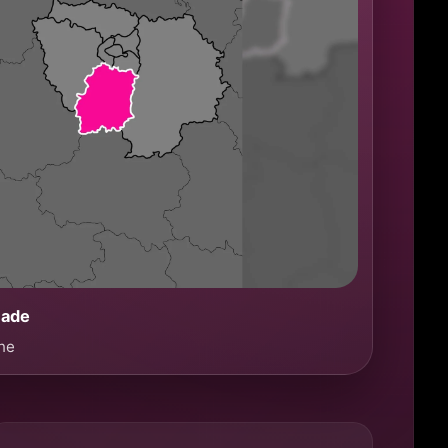
çade
nne