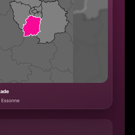
çade
• Essonne