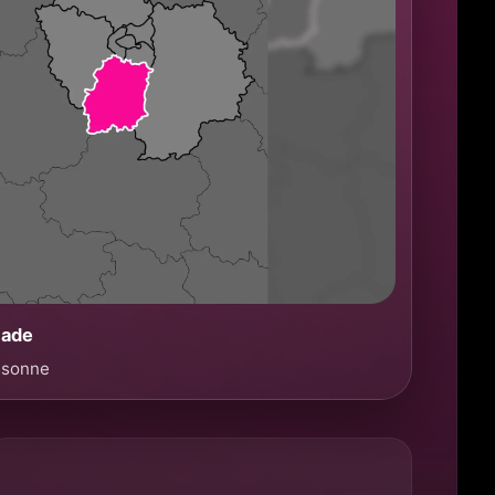
çade
Essonne