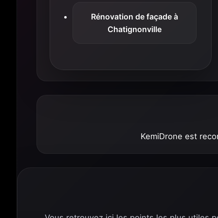
Rénovation de façade à
Chatignonville
KemiDrone est recon
Vous retrouvez ici les points les plus utiles 